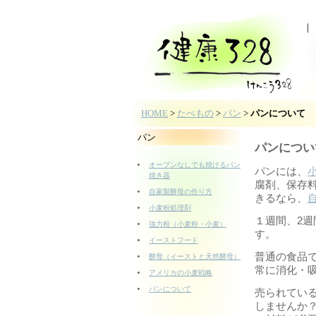
HOME
>
たべもの
>
パン
>
パンについて
パン
パンについ
オーブンなしでも焼けるパン
パンには、
焼き器
腐剤、保存
自家製酵母の作り方
きるなら、
小麦粉処理剤
１週間、2
強力粉（小麦粉・小麦）
す。
イーストフード
普通の食品
酵母（イーストと天然酵母）
常に消化・
アメリカの小麦戦略
パンについて
売られてい
しませんか