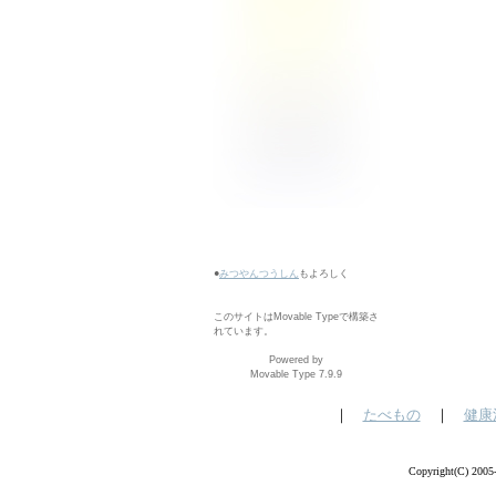
●
みつやんつうしん
もよろしく
このサイトはMovable Typeで構築さ
れています。
Powered by
Movable Type 7.9.9
｜
たべもの
｜
健康
Copyright(C) 200