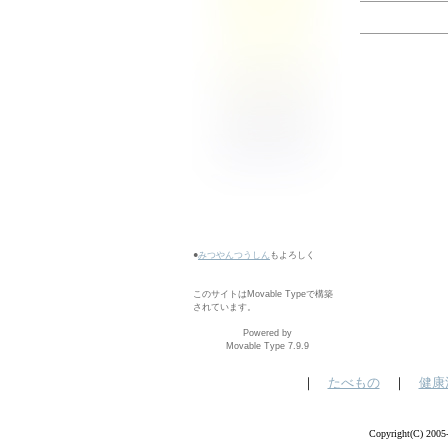
●
みつやんつうしん
もよろしく
このサイトはMovable Typeで構築
されています。
Powered by
Movable Type 7.9.9
｜
たべもの
｜
健康
Copyright(C) 200